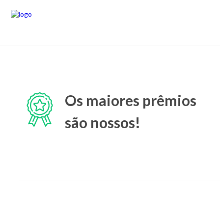
Os maiores prêmios
são nossos!