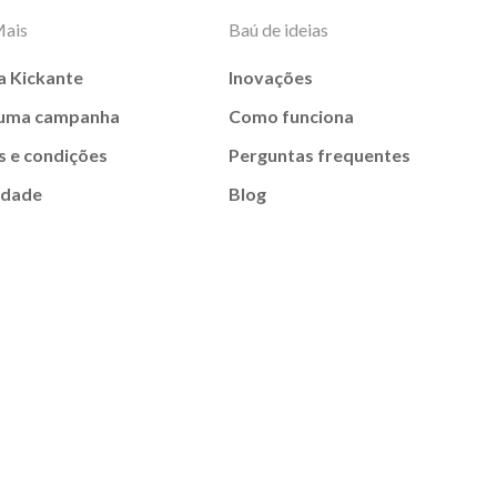
Mais
Baú de ideias
a Kickante
Inovações
 uma campanha
Como funciona
 e condições
Perguntas frequentes
idade
Blog