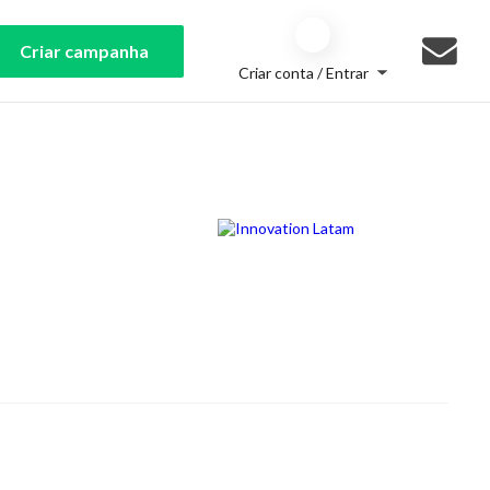
Criar campanha
Criar conta / Entrar