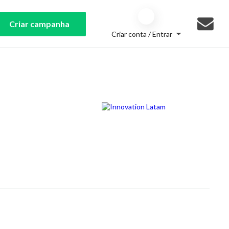
Criar campanha
Criar conta / Entrar