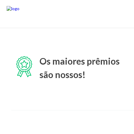
Os maiores prêmios
são nossos!