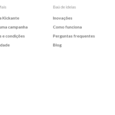
Mais
Baú de ideias
a Kickante
Inovações
 uma campanha
Como funciona
 e condições
Perguntas frequentes
idade
Blog