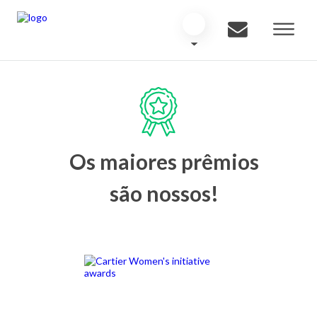
Os maiores prêmios
são nossos!