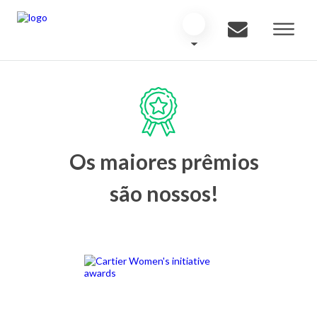
Os maiores prêmios
são nossos!