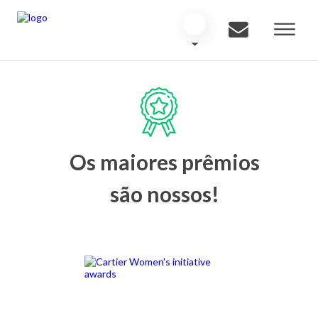
Os maiores prêmios
são nossos!