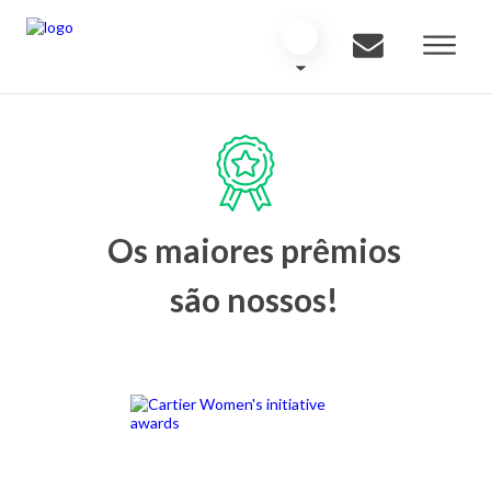
Os maiores prêmios
são nossos!