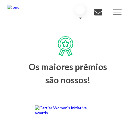
Os maiores prêmios
são nossos!