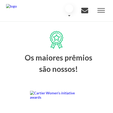
Os maiores prêmios
são nossos!