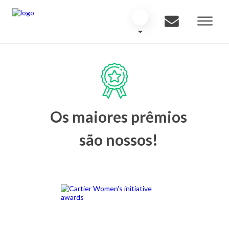
Os maiores prêmios
são nossos!