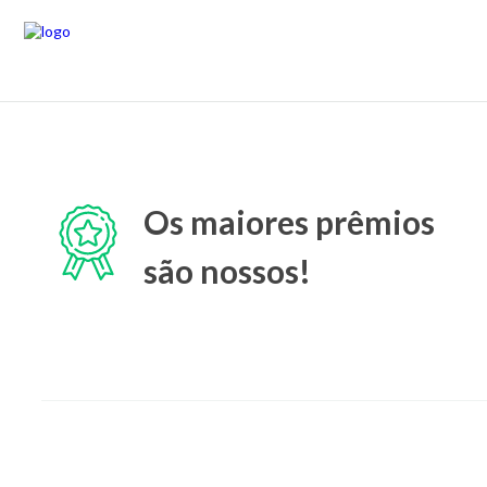
Os maiores prêmios
são nossos!