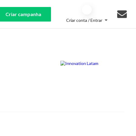
Criar campanha
Criar conta / Entrar