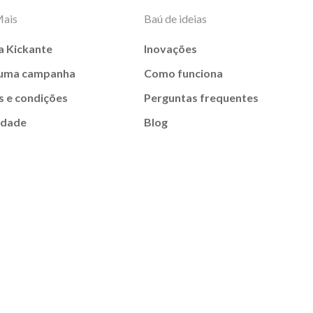
Mais
Baú de ideias
a Kickante
Inovações
 uma campanha
Como funciona
 e condições
Perguntas frequentes
idade
Blog