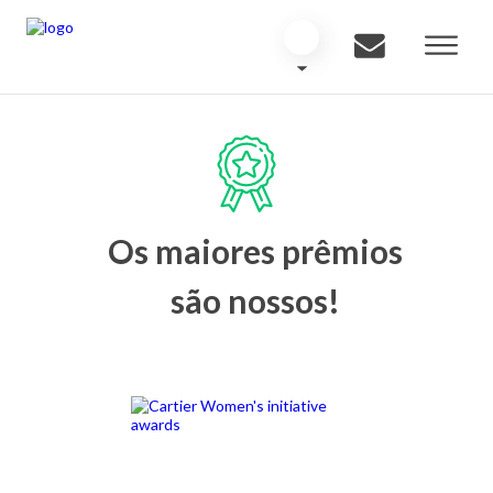
Os maiores prêmios
são nossos!