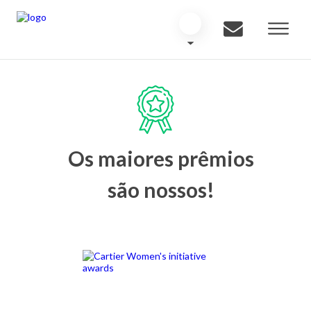
Os maiores prêmios
são nossos!