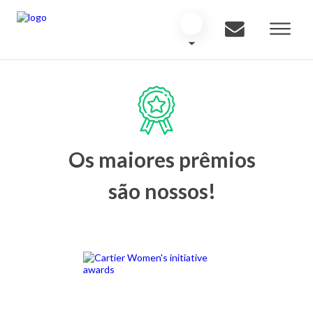
Os maiores prêmios
são nossos!