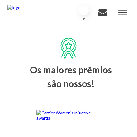
Os maiores prêmios
são nossos!