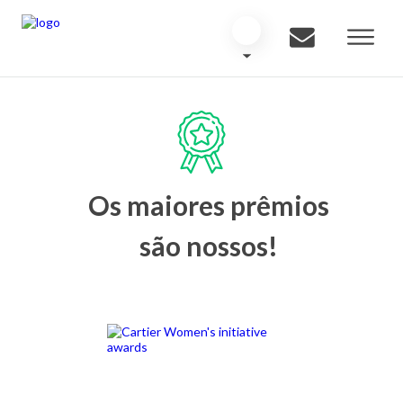
Os maiores prêmios
são nossos!