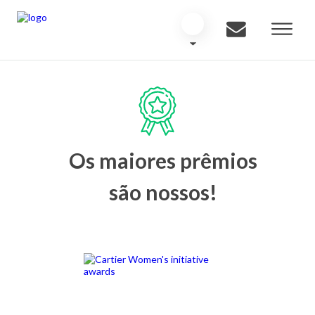
Os maiores prêmios
são nossos!