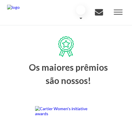
Os maiores prêmios
são nossos!