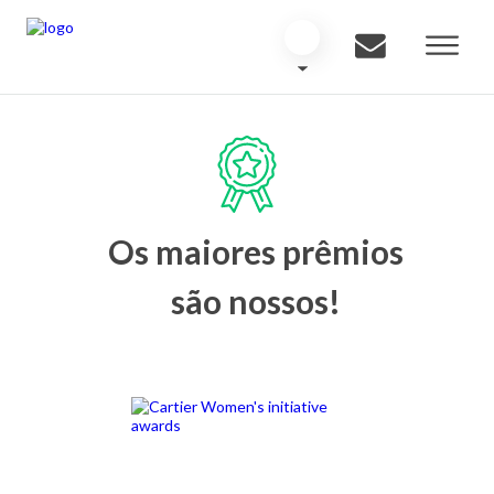
Os maiores prêmios
são nossos!