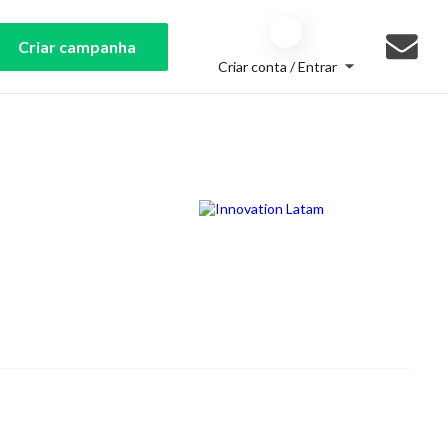
Criar campanha
Criar conta / Entrar