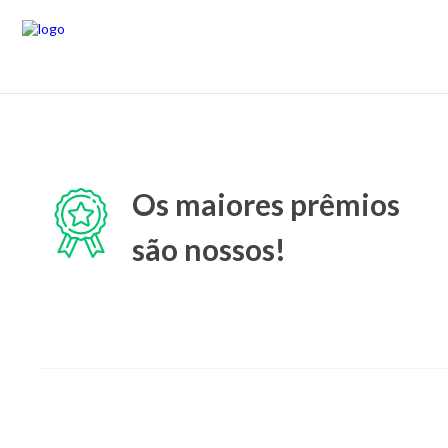
Os maiores prêmios
são nossos!