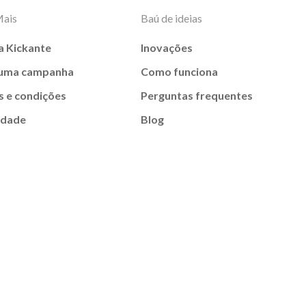
Mais
Baú de ideias
a Kickante
Inovações
 uma campanha
Como funciona
 e condições
Perguntas frequentes
idade
Blog