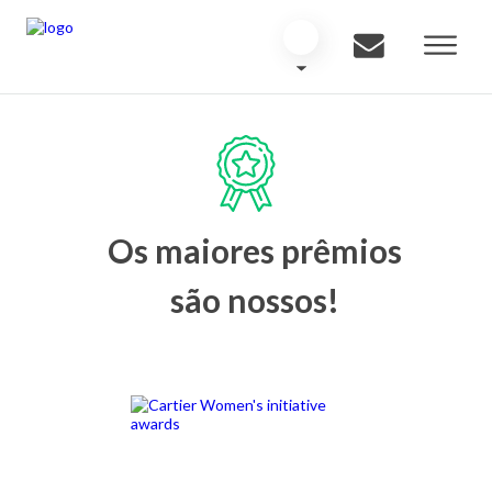
Os maiores prêmios
são nossos!