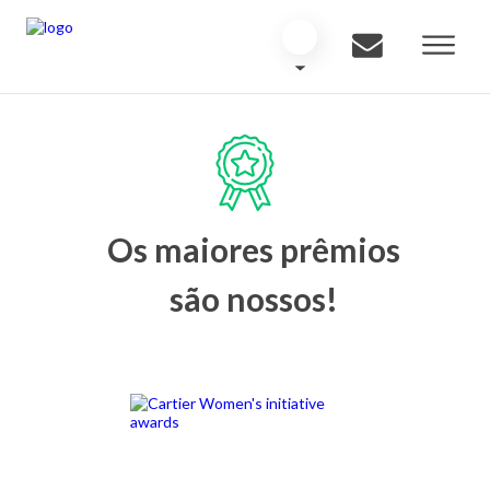
Os maiores prêmios
são nossos!