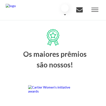
Os maiores prêmios
são nossos!