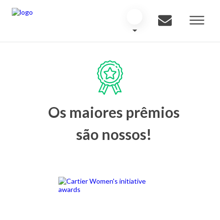
Os maiores prêmios
são nossos!