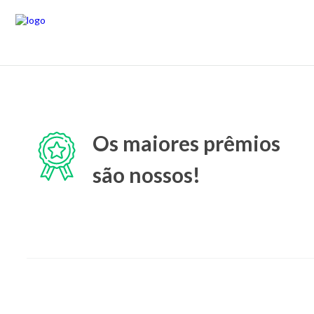
Os maiores prêmios
são nossos!