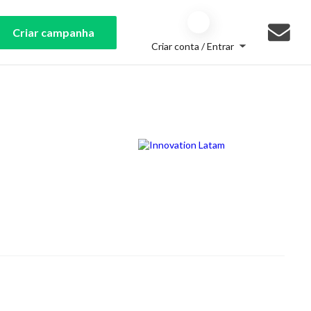
Criar campanha
Criar conta / Entrar