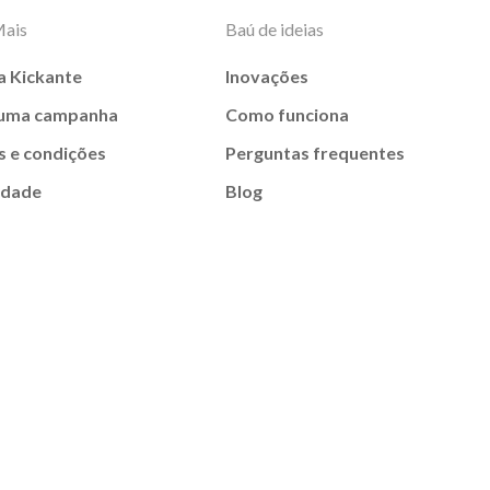
Mais
Baú de ideias
a Kickante
Inovações
 uma campanha
Como funciona
 e condições
Perguntas frequentes
idade
Blog