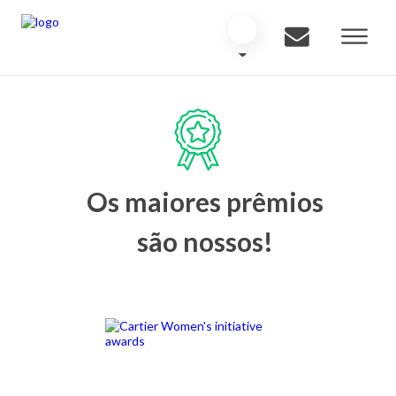
Os maiores prêmios
são nossos!