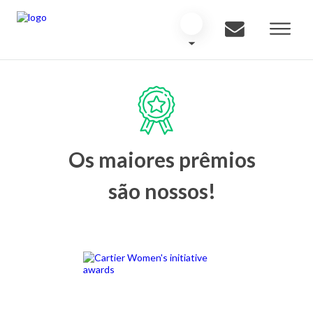
Os maiores prêmios
são nossos!