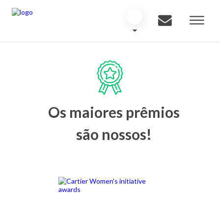
Os maiores prêmios
são nossos!