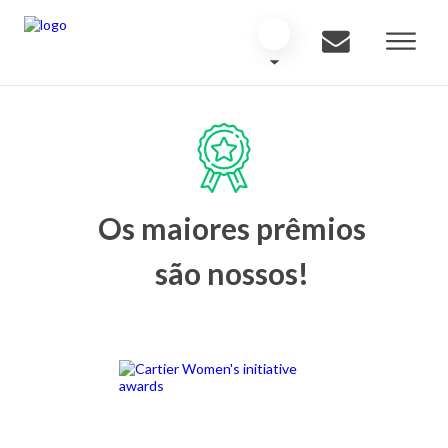
Os maiores prêmios
são nossos!