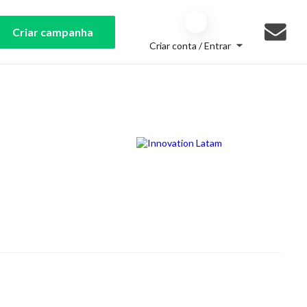
Criar campanha
Criar conta / Entrar