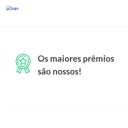
Os maiores prêmios
são nossos!