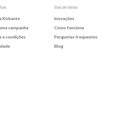
Mais
Baú de ideias
a Kickante
Inovações
 uma campanha
Como funciona
 e condições
Perguntas frequentes
idade
Blog