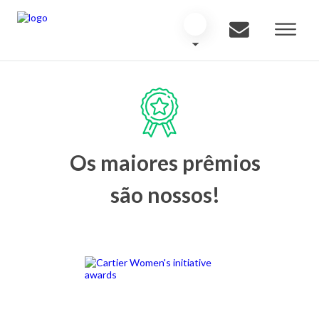
Os maiores prêmios
são nossos!