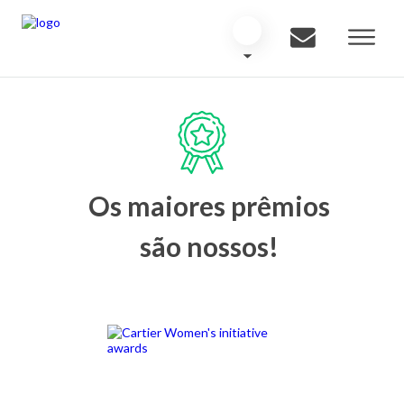
Os maiores prêmios
são nossos!