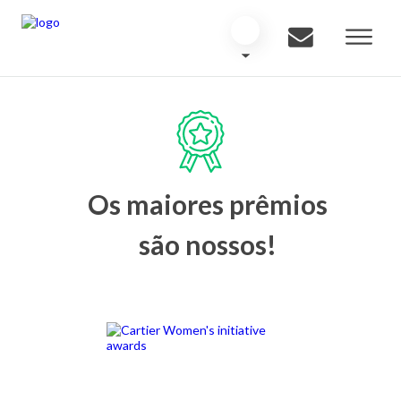
Os maiores prêmios
são nossos!