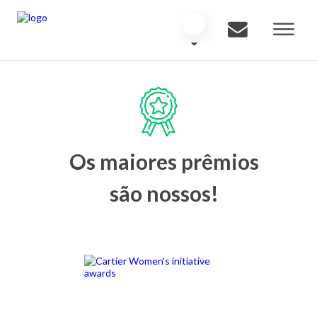
Os maiores prêmios
são nossos!