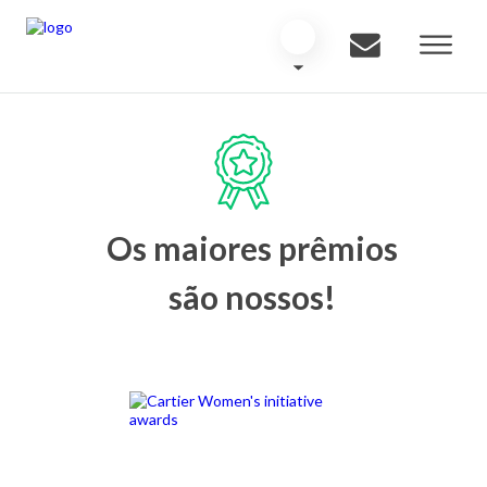
Os maiores prêmios
são nossos!