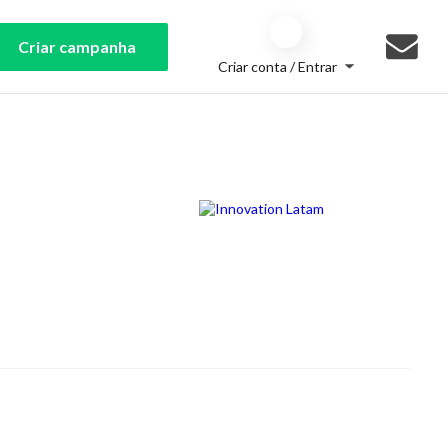
Criar campanha
Criar conta / Entrar