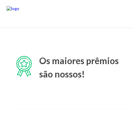
Os maiores prêmios
são nossos!