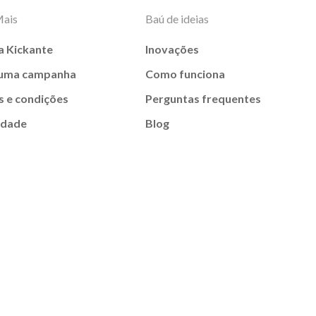
Mais
Baú de ideias
a Kickante
Inovações
 uma campanha
Como funciona
 e condições
Perguntas frequentes
idade
Blog