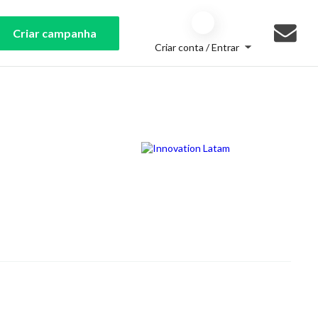
Criar campanha
Criar conta / Entrar