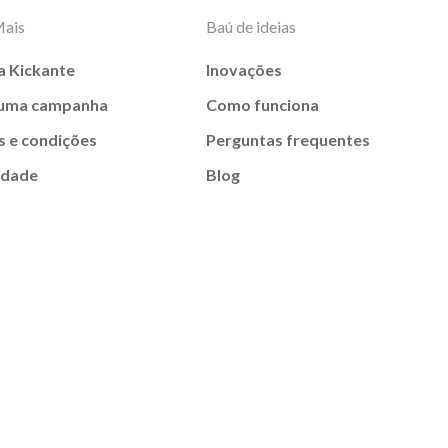
Mais
Baú de ideias
a Kickante
Inovações
 uma campanha
Como funciona
 e condições
Perguntas frequentes
idade
Blog