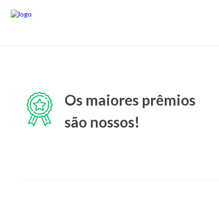
Os maiores prêmios
são nossos!