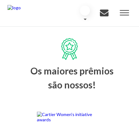
Os maiores prêmios
são nossos!