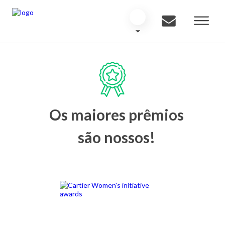
Os maiores prêmios
são nossos!