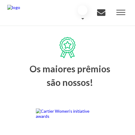
Os maiores prêmios
são nossos!