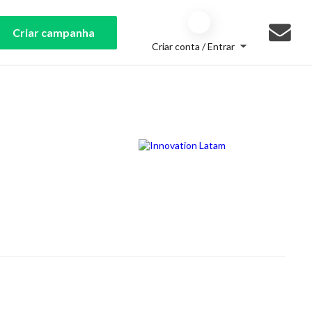
Criar campanha
Criar conta / Entrar