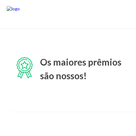
Os maiores prêmios
são nossos!