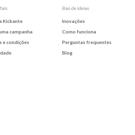
Mais
Baú de ideias
a Kickante
Inovações
 uma campanha
Como funciona
 e condições
Perguntas frequentes
idade
Blog