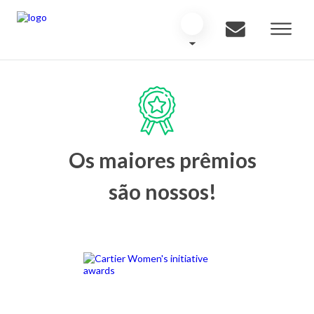
Os maiores prêmios
são nossos!