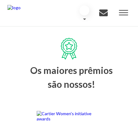
Os maiores prêmios
são nossos!