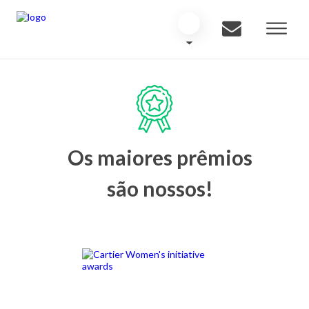
Os maiores prêmios
são nossos!