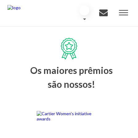
Os maiores prêmios
são nossos!