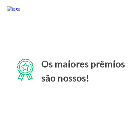
Os maiores prêmios
são nossos!