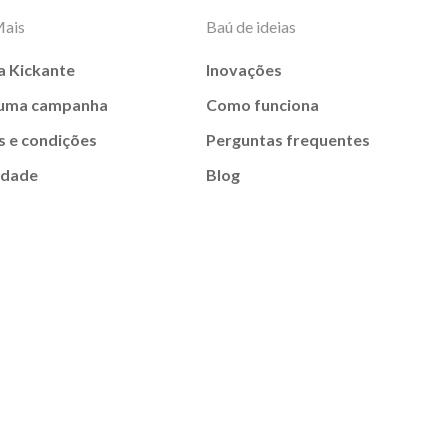
Mais
Baú de ideias
a Kickante
Inovações
 uma campanha
Como funciona
 e condições
Perguntas frequentes
idade
Blog