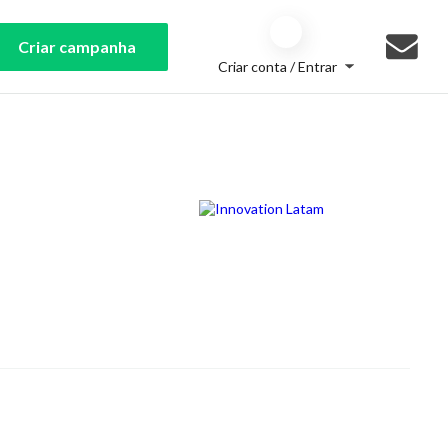
Criar campanha
Criar conta / Entrar