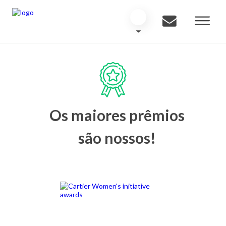
Os maiores prêmios
são nossos!