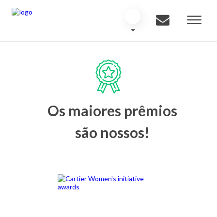
Os maiores prêmios
são nossos!