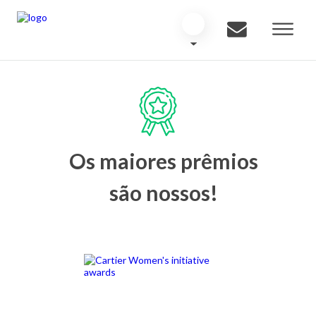
Os maiores prêmios
são nossos!