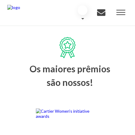
Os maiores prêmios
são nossos!