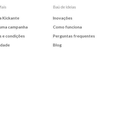
Mais
Baú de ideias
a Kickante
Inovações
 uma campanha
Como funciona
 e condições
Perguntas frequentes
idade
Blog