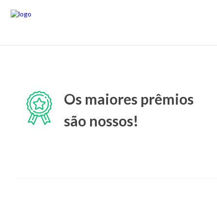
Os maiores prêmios
são nossos!