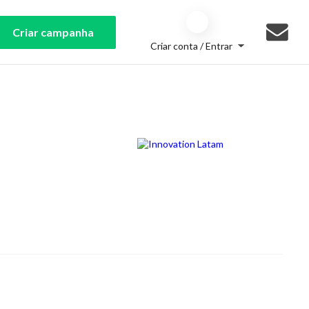
Criar campanha
Criar conta / Entrar